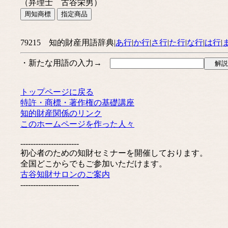
（弁理士 古谷栄男）
79215 知的財産用語辞典|
あ行
|
か行
|
さ行
|
た行
|
な行
|
は行
|
・新たな用語の入力→
トップページに戻る
特許・商標・著作権の基礎講座
知的財産関係のリンク
このホームページを作った人々
-----------------------
初心者のための知財セミナーを開催しております。
全国どこからでもご参加いただけます。
古谷知財サロンのご案内
-----------------------