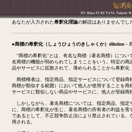
あなたが入力された
希釈化理論
の解説はありませんでし
●商標の希釈化（しょうひょうのきしゃくか）dilution
－
”商標の希釈化”とは、有名な商標（著名商標）につい
名商標の機能が弱められてしまうことをいう。特定の商
品やサービスに拡散されて、薄められることから希釈化
商標権者は、指定商品、指定サービスについて登録商標
商標が類似する範囲）において他人が使用することを商
サービスに類似しない商品やサービスに、他人が登録商
しかしながら、著名商標については、指定商品、指定サ
に、商標の希釈化が生じ、著名商標の所有者の利益を害
であるとして、不正競争防止法により禁止されている。
用される。