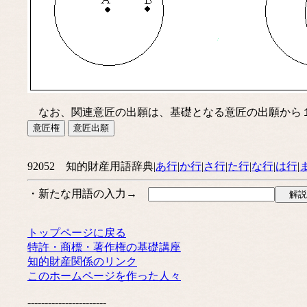
なお、関連意匠の出願は、基礎となる意匠の出願から１
92052 知的財産用語辞典|
あ行
|
か行
|
さ行
|
た行
|
な行
|
は行
|
・新たな用語の入力→
トップページに戻る
特許・商標・著作権の基礎講座
知的財産関係のリンク
このホームページを作った人々
-----------------------