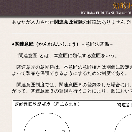
あなたが入力された
関連意匠登録
の解説はありませんで
●関連意匠（かんれんいしょう）
－意匠法関係－
”関連意匠”とは、本意匠に類似する意匠をいう。
関連意匠の意匠権は、本意匠の意匠権とは別個に設定さ
よって製品を保護できるようにするための制度である。
関連意匠制度では、関連意匠Ｂの登録をした場合には、
がって、関連意匠Ｂの登録を行うことにより、図におい