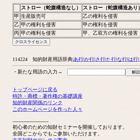
ストロー（蛇腹構造なし）
ストロー（蛇腹構造あり
甲
生産販売可
乙の権利を侵害
乙
甲の権利を侵害
甲の権利を侵害
丙
甲の権利を侵害
甲、乙双方の権利を侵害
114224 知的財産用語辞典|
あ行
|
か行
|
さ行
|
た行
|
な行
|
は行
|
・新たな用語の入力→
トップページに戻る
特許・商標・著作権の基礎講座
知的財産関係のリンク
このホームページを作った人々
-----------------------
初心者のための知財セミナーを開催しております。
全国どこからでもご参加いただけます。