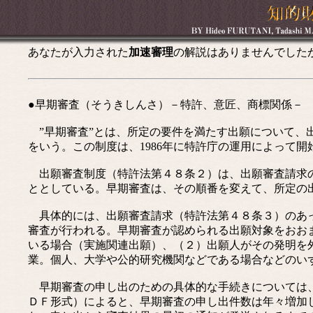
あなたが入力された
加速審理
の解説はありませんでした
●早期審査（そうきしんさ）－特許、意匠、商標関係－
”早期審査”とは、所定の要件を満たす出願について、
をいう。この制度は、1986年に特許庁の運用によって
出願審査制度（特許法第４８条２）は、出願審査請求の
ととしている。早期審査は、その順番を変えて、所定の
具体的には、出願審査請求（特許法第４８条３）のあっ
審査が行われる。早期審査が認められる出願対象をおお
いる場合（実施関連出願）、（２）出願人がその発明を
業。個人、大学や公的研究機関などである場合などのい
早期審査の申し出のための具体的な手続きについては
ＤＦ形式）によると、早期審査の申し出件数は年々増加