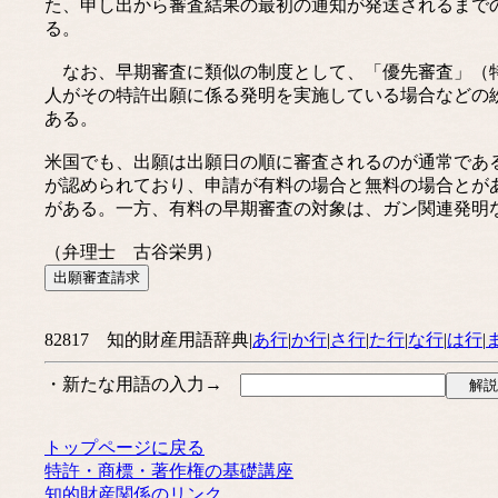
た、申し出から審査結果の最初の通知が発送されるまで
る。
なお、早期審査に類似の制度として、「優先審査」（特
人がその特許出願に係る発明を実施している場合などの
ある。
米国でも、出願は出願日の順に審査されるのが通常であるが、わが国
が認められており、申請が有料の場合と無料の場合とが
がある。一方、有料の早期審査の対象は、ガン関連発明
（弁理士 古谷栄男）
82817 知的財産用語辞典|
あ行
|
か行
|
さ行
|
た行
|
な行
|
は行
|
・新たな用語の入力→
トップページに戻る
特許・商標・著作権の基礎講座
知的財産関係のリンク