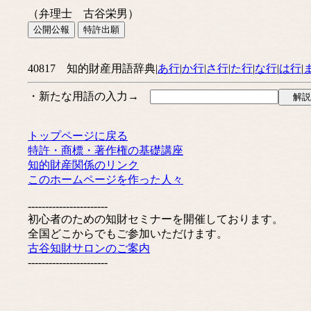
（弁理士 古谷栄男）
40817 知的財産用語辞典|
あ行
|
か行
|
さ行
|
た行
|
な行
|
は行
|
・新たな用語の入力→
トップページに戻る
特許・商標・著作権の基礎講座
知的財産関係のリンク
このホームページを作った人々
-----------------------
初心者のための知財セミナーを開催しております。
全国どこからでもご参加いただけます。
古谷知財サロンのご案内
-----------------------