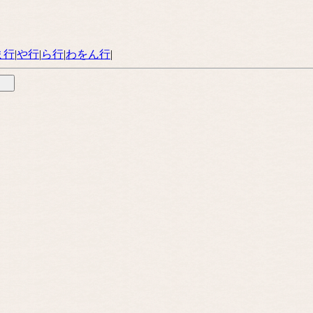
ま行
|
や行
|
ら行
|
わをん行
|