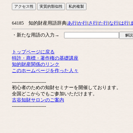
64185 知的財産用語辞典|
あ行
|
か行
|
さ行
|
た行
|
な行
|
は行
|
・新たな用語の入力→
トップページに戻る
特許・商標・著作権の基礎講座
知的財産関係のリンク
このホームページを作った人々
-----------------------
初心者のための知財セミナーを開催しております。
全国どこからでもご参加いただけます。
古谷知財サロンのご案内
-----------------------