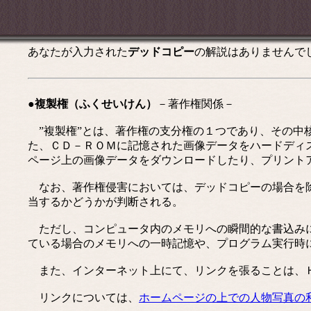
あなたが入力された
デッドコピー
の解説はありませんで
●複製権（ふくせいけん）
－著作権関係－
”複製権”とは、著作権の支分権の１つであり、その中
た、ＣＤ－ＲＯＭに記憶された画像データをハードディ
ページ上の画像データをダウンロードしたり、プリント
なお、著作権侵害においては、デッドコピーの場合を除き
当するかどうかが判断される。
ただし、コンピュータ内のメモリへの瞬間的な書込みに
ている場合のメモリへの一時記憶や、プログラム実行時
また、インターネット上にて、リンクを張ることは、Ｈ
リンクについては、
ホームページの上での人物写真の