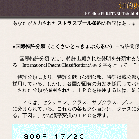
あなたが入力された
ストラスブール条約
の解説はありま
●国際特許分類（こくさいとっきょぶんるい）
－特許関
”国際特許分類”とは、特許出願された発明を分類する
る。International Patent Classificationの頭文字を
特許分類により、特許文献（公開公報、特許掲載公報な
採用している。しかし、各国が固有の分類を採用してお
一された分類が採用された。ＩＰＣを採用する国は、約
ＩＰＣは、セクション、クラス、サブクラス、グループ
に分けられている。これらの各セクションは、クラスに
る。下図に、かな漢字変換のＩＰＣを示す。