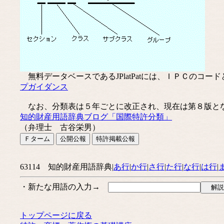
無料データベースであるJPlatPatには、ＩＰＣのコ
プガイダンス
なお、分類表は５年ごとに改正され、現在は第８版と
知的財産用語辞典ブログ「国際特許分類」
（弁理士 古谷栄男）
63114 知的財産用語辞典|
あ行
|
か行
|
さ行
|
た行
|
な行
|
は行
|
・新たな用語の入力→
トップページに戻る