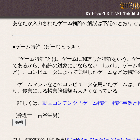
あなたが入力された
ゲーム特許
の解説は下記のとおりで
●ゲーム特許（げーむとっきょ）
“ゲーム特許”とは、ゲームに関連した特許をいう。ゲ
であるから、特許の対象にはならない。しかし、ゲーム
ど）、コンピュータによって実現したゲームなどは特許
ゲームマシンなどのコンピュータを用いたゲームは、市
り、侵害による損害賠償額も大きくなっている。
詳しくは、
動画コンテンツ「ゲーム特許－特許事例と
（弁理士 古谷栄男）
712 知的財産用語辞典|
あ行
|
か行
|
さ行
|
た行
|
な行
|
は行
|
ま