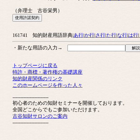
（弁理士 古谷栄男）
161741 知的財産用語辞典|
あ行
|
か行
|
さ行
|
た行
|
な行
|
は行
|
・新たな用語の入力→
トップページに戻る
特許・商標・著作権の基礎講座
知的財産関係のリンク
このホームページを作った人々
-----------------------
初心者のための知財セミナーを開催しております。
全国どこからでもご参加いただけます。
古谷知財サロンのご案内
-----------------------