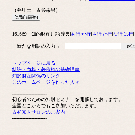
（弁理士 古谷栄男）
161669 知的財産用語辞典|
あ行
|
か行
|
さ行
|
た行
|
な行
|
は行
|
・新たな用語の入力→
トップページに戻る
特許・商標・著作権の基礎講座
知的財産関係のリンク
このホームページを作った人々
-----------------------
初心者のための知財セミナーを開催しております。
全国どこからでもご参加いただけます。
古谷知財サロンのご案内
-----------------------