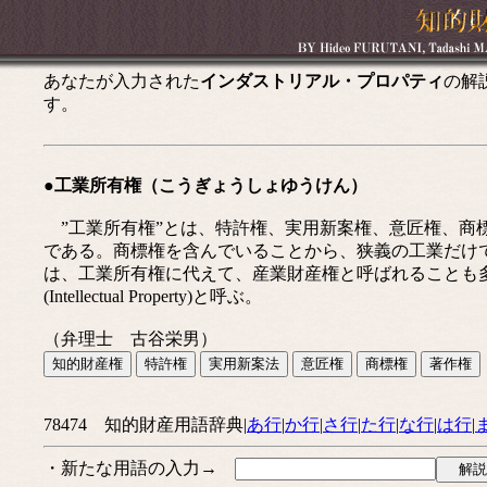
あなたが入力された
インダストリアル・プロパティ
の解
す。
●工業所有権（こうぎょうしょゆうけん）
”工業所有権”とは、特許権、実用新案権、意匠権、商標権の総称で
である。商標権を含んでいることから、狭義の工業だけ
は、工業所有権に代えて、産業財産権と呼ばれることも
(Intellectual Property)と呼ぶ。
（弁理士 古谷栄男）
78474 知的財産用語辞典|
あ行
|
か行
|
さ行
|
た行
|
な行
|
は行
|
・新たな用語の入力→