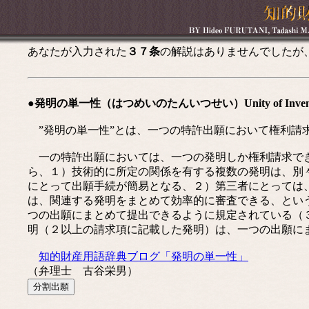
あなたが入力された
３７条
の解説はありませんでしたが
●発明の単一性（はつめいのたんいつせい）Unity of Invent
”発明の単一性”とは、一つの特許出願において権利請
一の特許出願においては、一つの発明しか権利請求でき
ら、１）技術的に所定の関係を有する複数の発明は、別
にとって出願手続が簡易となる、２）第三者にとっては
は、関連する発明をまとめて効率的に審査できる、とい
つの出願にまとめて提出できるように規定されている（
明（２以上の請求項に記載した発明）は、一つの出願に
知的財産用語辞典ブログ「発明の単一性」
（弁理士 古谷栄男）