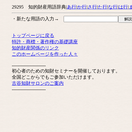
29295 知的財産用語辞典|
あ行
|
か行
|
さ行
|
た行
|
な行
|
は行
|
・新たな用語の入力→
トップページに戻る
特許・商標・著作権の基礎講座
知的財産関係のリンク
このホームページを作った人々
-----------------------
初心者のための知財セミナーを開催しております。
全国どこからでもご参加いただけます。
古谷知財サロンのご案内
-----------------------